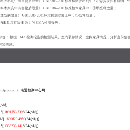
材料胶粘剂中有害物质限量》 GB18583-2001标准检测胶粘剂中：①总挥发性有机
料木家具中有害物质限量》 GB18584-2001标准检木家具中：①甲醛释放量；
放氨的限量》 GB18585-2001标准检测混凝土中：①氨释放量；
均出具具有法律 效力的 CMA检测报告 。
状评价： 根据 CMA 检测报告的检测结果、室内装修情况、室内家具情况，分析当前
对策措施。
ntjczx.com
） 南通检测中心网
9(24小时)
5[
1891553 5395
(24小时)]
8[
1890629 4959
(24小时)]
5[
1338233 1415
(24小时)]