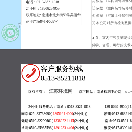
⑷ 依据 《室内装饰装修
电话：0513-85211818
⑸ 依据 《室内装饰装修材
24小时：18906294959
联系地址: 南通市北大街59号美丽华
⑹ 依据 《混凝土外加剂释
商业广场8号楼509室
⑺ 本公司对所有检测数据
▲ 5 、室内空气质量现
科学、合理、可行的技术
客户服务热线
0513-85211818
江苏环境网
版权所有：
旗下网站：南通检测中心网（
www.
24小时服务电话：南通：0513-8521 1818 189-0629-495
南京:025 -83733090[
1895164 4090
(24小时)] 苏州:0512-6832141
无锡:0510-82200662[
1338222 1415
(
24小时)] 南通:0513-8521181
常州:0519-85965596[
1891233 4496
(24小时)] 淮安:0517-8399141