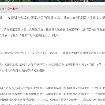
1
2
3
项目
> 空气检测
咨询： 免费进行与室内环境相关的问题咨询，并在2008环境网上提供室
评价：装修图纸定案之后，入场施工前，根据室内装修设计方案资料，进行室内空气质
策措施，尽量为消费者节省不必要的人力、财力。
内环境污染控制规范》 GB50325-2001（2006版）在装修后无购买家具时进行室
 GB/T18883-2002在入住前进行室内空气质量监测（建议检测六项：●甲醛、●苯
均出具具有法律效力的CMA检测报告 。
料人造板及其制品中甲醛释放限量》 GB18580-2001标准检测人造板材中：①甲醛释
材料溶剂型木器涂料中有害物质限量》 GB18581-2001标准检测木器涂料中：①总
料内墙涂料中有害物质限量》 GB18582-2001标准检测内墙涂料中：①总挥发性有机