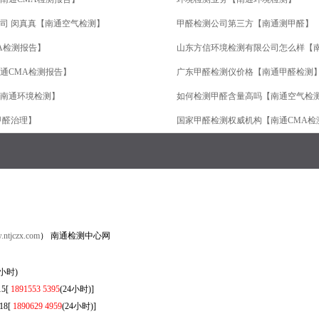
司 闵真真【南通空气检测】
甲醛检测公司第三方【南通测甲醛】
A检测报告】
山东方信环境检测有限公司怎么样【
通CMA检测报告】
广东甲醛检测仪价格【南通甲醛检测
南通环境检测】
如何检测甲醛含量高吗【南通空气检
甲醛治理】
国家甲醛检测权威机构【南通CMA检
ntjczx.com
） 南通检测中心网
9(24小时)
5[
1891553 5395
(24小时)]
8[
1890629 4959
(24小时)]